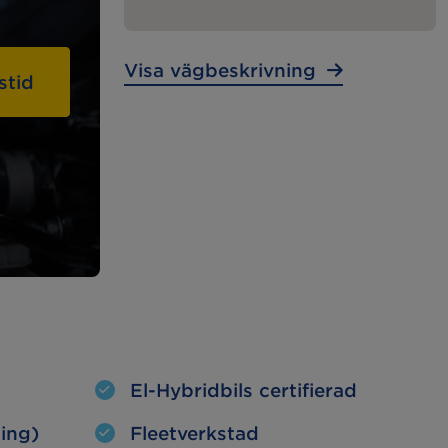
Lunchstängt:
11:00 – 12:00
Visa vägbeskrivning
stid
MECA Fleet
Tunga
Fordon
Tunga Fordon
El-Hybridbils certifierad
ning)
Fleetverkstad