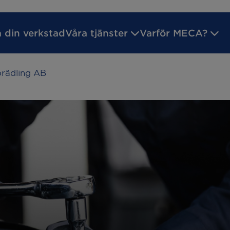
a din verkstad
Våra tjänster
Varför MECA?
örädling AB
ilsgaranti
Godkänd Bilverkstad
Inför ditt verk
reparation
Batteritest
service
Byta bromsar
kreparation
Däckhotell