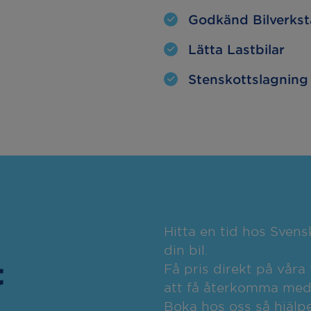
Godkänd Bilverks
Lätta Lastbilar
Stenskottslagning
Hitta en tid hos Sven
din bil.
t
Få pris direkt på våra 
att få återkomma med o
Boka hos oss så hjälpe