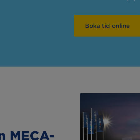
Boka tid online
in MECA-