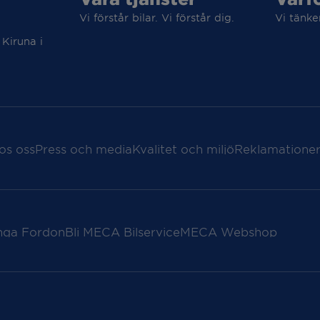
Vi förstår bilar. Vi förstår dig.
Vi tänke
 Kiruna i
os oss
Press och media
Kvalitet och miljö
Reklamationer
nga Fordon
Bli MECA Bilservice
MECA Webshop