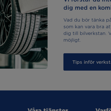
dig med en komi
Vad du bör tänka på 
som kan vara bra at
dig till bilverkstan.
möjligt.
Tips inför verk
Våra tjänster
Varf