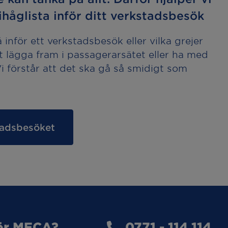
håglista inför ditt verkstadsbesök
inför ett verkstadsbesök eller vilka grejer
t lägga fram i passagerarsätet eller ha med
 Vi förstår att det ska gå så smidigt som
stadsbesöket
ör MECA?
0771 - 114 114