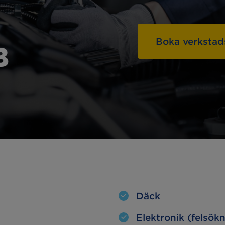
Hämta & lämna-
linställning
service
Boka verkstad
a lampor
Oljebyte
B
esterkontroll
Motorvärmare
kljus
Extraljus
Däck
Elektronik (felsök