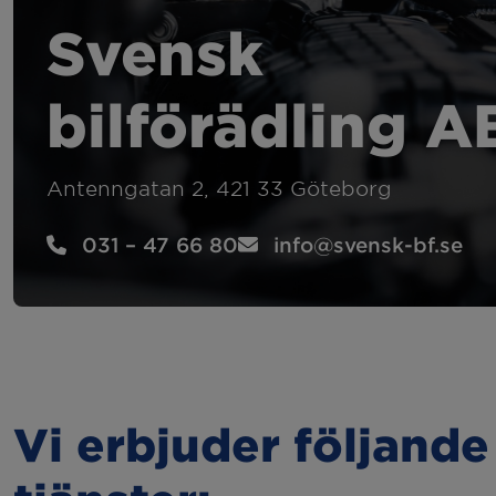
Felsökning
Hju
Svensk
Kamremsbyte
Byt
bilförädling A
Släcka 2:or
Sem
Antenngatan 2, 421 33 Göteborg
Kupévärmare
Bac
031 – 47 66 80
info@svensk-bf.se
Dragkrok
Vi erbjuder följande