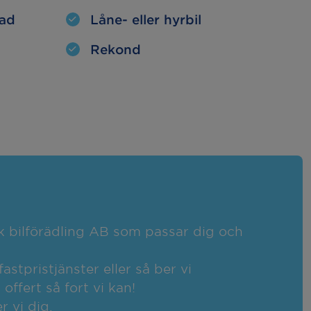
tad
Låne- eller hyrbil
Rekond
sk bilförädling AB som passar dig och
fastpristjänster eller så ber vi
ffert så fort vi kan!
r vi dig.