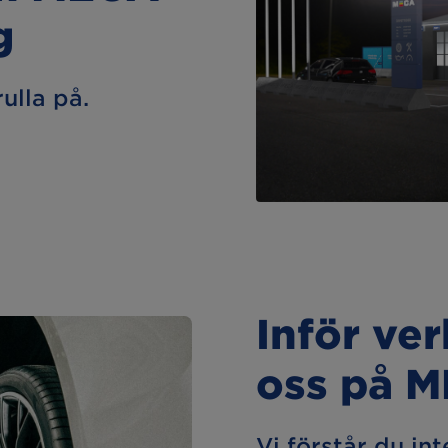
g
rulla på.
Inför ve
oss på 
Vi förstår du int