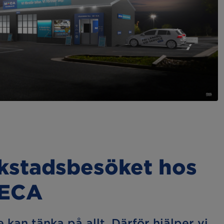
rkstadsbesöket hos
MECA
e kan tänka på allt. Därför hjälper vi