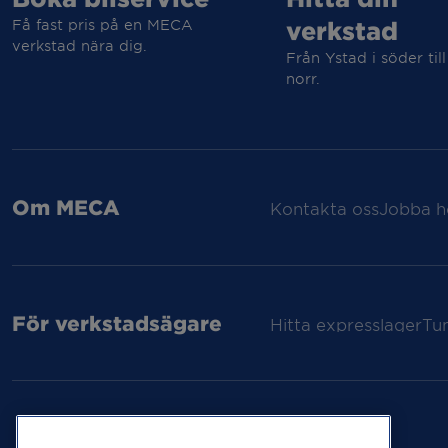
Få fast pris på en MECA
verkstad
verkstad nära dig.
Från Ystad i söder till
norr.
Om MECA
Kontakta oss
Jobba h
För verkstadsägare
Hitta expresslager
Tu