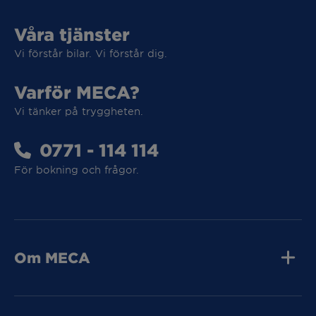
Våra tjänster
Vi förstår bilar. Vi förstår dig.
Vi tar hand om din elbil
Varför MECA?
Vi tänker på tryggheten.
Vi tar hand om din elbil
0771 - 114 114
För bokning och frågor.
MECA Fleet
MECA Fleet
Om MECA
Jobba hos oss
Press och media
Kvalitet
Tunga Fordon
Kontakta oss