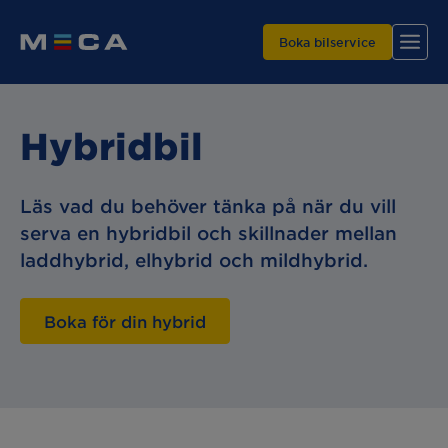
Boka bilservice
Hybridbil
Läs vad du behöver tänka på när du vill
serva en hybridbil och skillnader mellan
Hitta din verkstad
laddhybrid, elhybrid och mildhybrid.
Våra tjänster
Varför MECA?
Boka för din hybrid