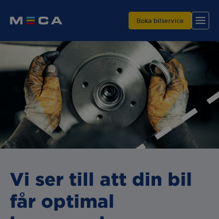
Boka bilservice
Hitta din verkstad
Våra tjänster
Varför MECA?
Vi ser till att din bil
får optimal