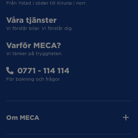
Från Ystad i söder till Kiruna i norr.
Vi tar hand om din elbil
Våra tjänster
Vi förstår bilar. Vi förstår dig.
Vi tar hand om din elbil
Varför MECA?
Vi tänker på tryggheten.
MECA Fleet
0771 - 114 114
MECA Fleet
För bokning och frågor.
Tunga Fordon
Om MECA
Tunga Fordon
Jobba hos oss
Press och media
Kvalitet
Kontakta oss