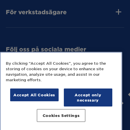
För verkstadsägare
Tunga Fordon
Bli MECA Bilservic
Hitta expresslager
Följ oss på sociala medier
Missa inga nyheter eller kampanjer från MECA.
By clicking “Accept All Cookies”, you agree to the
storing of cookies on your device to enhance site
navigation, analyze site usage, and assist in our
marketing efforts.
Accept All Cookies
Accept only
© 2026 MECA Sweden AB
necessary
Information om cookies
Hantering av personuppgifter
Cookies Settings
Juridisk information