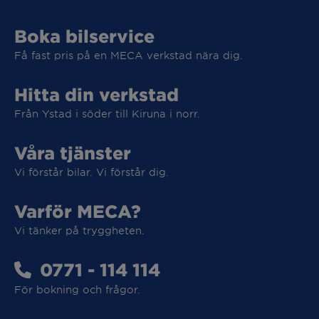
Boka bilservice
Få fast pris på en MECA verkstad nära dig.
Hitta din verkstad
Från Ystad i söder till Kiruna i norr.
Våra tjänster
Vi förstår bilar. Vi förstår dig.
Varför MECA?
Vi tänker på tryggheten.
Vi tar hand om din elbil
0771 - 114 114
För bokning och frågor.
Vi tar hand om din elbil