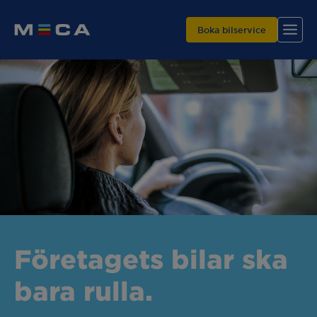
Boka bilservice
Hitta din verkstad
Våra tjänster
Varför MECA?
Företagets bilar ska
bara rulla.