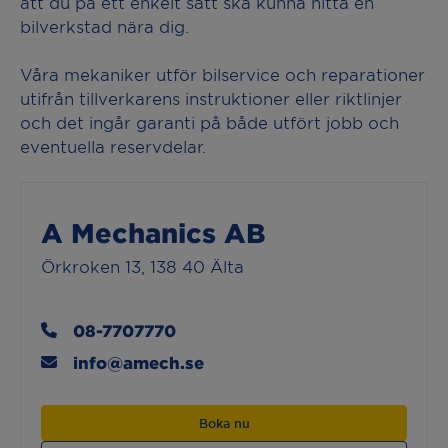
att du på ett enkelt sätt ska kunna hitta en
bilverkstad nära dig.
Våra mekaniker utför bilservice och reparationer
utifrån tillverkarens instruktioner eller riktlinjer
och det ingår garanti på både utfört jobb och
eventuella reservdelar.
A Mechanics AB
Örkroken 13, 138 40 Älta
08-7707770
info@amech.se
Boka nu