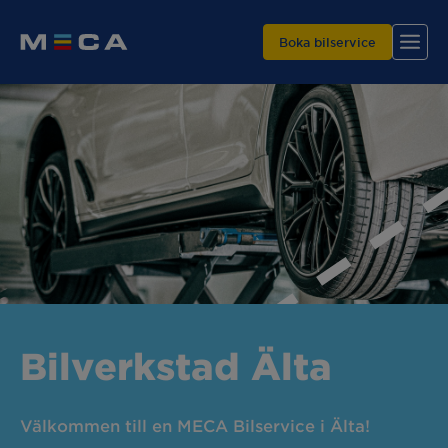
Boka bilservice
Hitta din verkstad
Våra tjänster
Varför MECA?
Bilverkstad Älta
Välkommen till en MECA Bilservice i Älta!