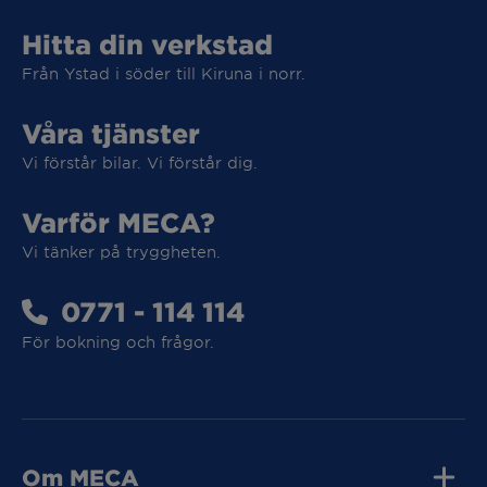
Hitta din verkstad
Från Ystad i söder till Kiruna i norr.
Våra tjänster
Vi förstår bilar. Vi förstår dig.
Varför MECA?
Vi tänker på tryggheten.
0771 - 114 114
Vi tar hand om din elbil
För bokning och frågor.
Vi tar hand om din elbil
Om MECA
MECA Fleet