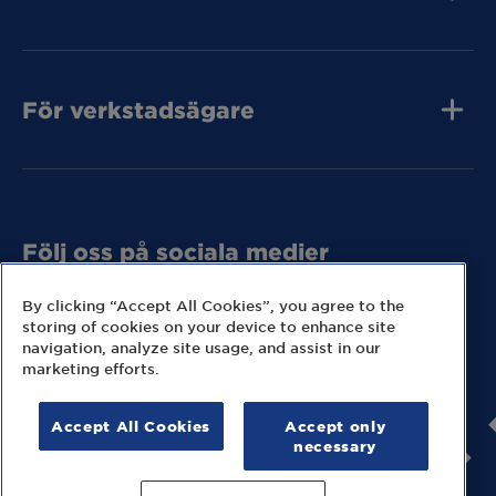
Jobba hos oss
Press och media
Kvalitet
MECA Fleet
Kontakta oss
För verkstadsägare
Tunga Fordon
Bli MECA Bilservic
Tunga Fordon
Hitta expresslager
Tunga Fordon
Följ oss på sociala medier
Missa inga nyheter eller kampanjer från MECA.
By clicking “Accept All Cookies”, you agree to the
storing of cookies on your device to enhance site
navigation, analyze site usage, and assist in our
marketing efforts.
Accept All Cookies
Accept only
© 2026 MECA Sweden AB
necessary
Information om cookies
Hantering av personuppgifter