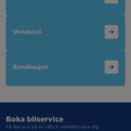
Vendelsö
Bandhagen
Boka bilservice
Få fast pris på en MECA verkstad nära dig.