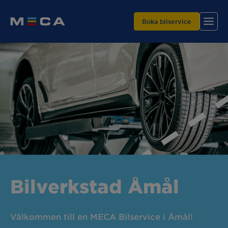
Boka bilservice
Hitta din verkstad
Våra tjänster
Varför MECA?
Bilverkstad Åmål
Välkommen till en MECA Bilservice i Åmål!