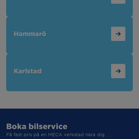
Hammarö
Karlstad
Boka bilservice
Få fast pris på en MECA verkstad nära dig.