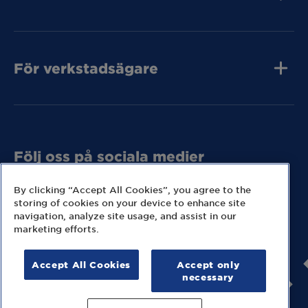
Jobba hos oss
Press och media
Kvalitet
MECA Fleet
Kontakta oss
För verkstadsägare
Tunga Fordon
Bli MECA Bilservic
Tunga Fordon
Hitta expresslager
Tunga Fordon
Följ oss på sociala medier
Missa inga nyheter eller kampanjer från MECA.
By clicking “Accept All Cookies”, you agree to the
storing of cookies on your device to enhance site
navigation, analyze site usage, and assist in our
marketing efforts.
Accept All Cookies
Accept only
© 2026 MECA Sweden AB
necessary
Information om cookies
Hantering av personuppgifter