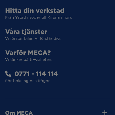
Hitta din verkstad
Från Ystad i söder till Kiruna i norr.
Våra tjänster
Vi förstår bilar. Vi förstår dig.
Varför MECA?
Vi tänker på tryggheten.
0771 - 114 114
Vi tar hand om din elbil
För bokning och frågor.
Vi tar hand om din elbil
Om MECA
MECA Fleet