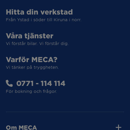
Hitta din verkstad
Från Ystad i söder till Kiruna i norr.
Våra tjänster
Vi förstår bilar. Vi förstår dig.
Varför MECA?
Vi tänker på tryggheten.
0771 - 114 114
Vi tar hand om din elbil
För bokning och frågor.
Vi tar hand om din elbil
Om MECA
MECA Fleet