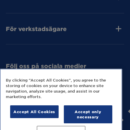
Jobba hos oss
Press och media
Kvalitet
MECA Fleet
Kontakta oss
För verkstadsägare
Tunga Fordon
Bli MECA Bilservic
Tunga Fordon
Hitta expresslager
Tunga Fordon
Följ oss på sociala medier
Missa inga nyheter eller kampanjer från MECA.
By clicking “Accept All Cookies”, you agree to the
storing of cookies on your device to enhance site
navigation, analyze site usage, and assist in our
marketing efforts.
Accept All Cookies
Accept only
© 2026 MECA Sweden AB
necessary
Information om cookies
Hantering av personuppgifter