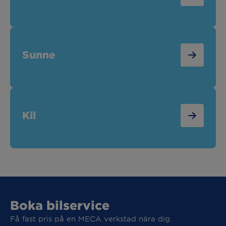
Sunne
Kil
Boka bilservice
Få fast pris på en MECA verkstad nära dig.