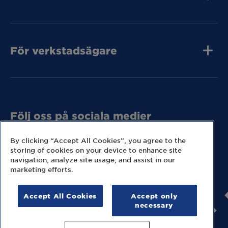
Jobba hos oss
Press och media
Kvalitet
MECA Fleet
Kontakta oss
För verkstadsägare
Tunga Fordon
Bli MECA Bilservic
Tunga Fordon
Hitta expresslager
Tunga Fordon
Följ oss på sociala medier
Missa inga nyheter eller kampanjer från MECA.
By clicking “Accept All Cookies”, you agree to the
storing of cookies on your device to enhance site
navigation, analyze site usage, and assist in our
marketing efforts.
Accept All Cookies
Accept only
© 2026 MECA Sweden AB
necessary
Information om cookies
Hantering av personuppgifter