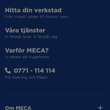
Hitta din verkstad
Från Ystad i söder till Kiruna i norr.
Våra tjänster
Vi förstår bilar. Vi förstår dig.
Varför MECA?
Vi tänker på tryggheten.
0771 - 114 114
Vi tar hand om din elbil
För bokning och frågor.
Vi tar hand om din elbil
Om MECA
MECA Fleet