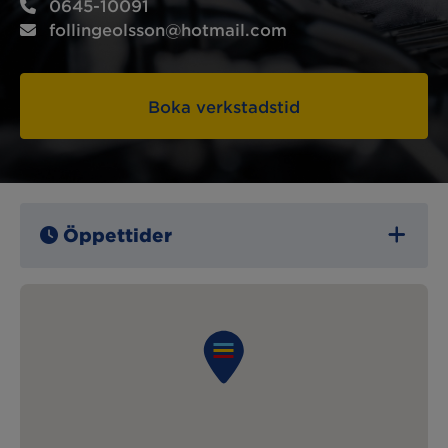
0645-10091
follingeolsson@hotmail.com
Boka verkstadstid
Öppettider
Måndag:
07:00 – 16:00
Tisdag:
07:00 – 16:00
Onsdag:
07:00 – 16:00
Torsdag:
07:00 – 16:00
Fredag:
07:00 – 16:00
Lördag:
Stängt
Söndag:
Stängt