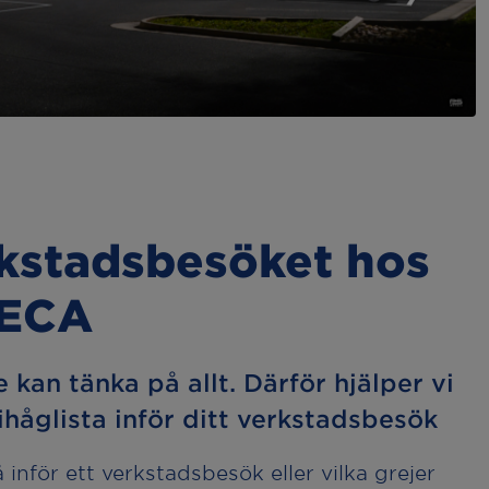
rkstadsbesöket hos
MECA
e kan tänka på allt. Därför hjälper vi
håglista inför ditt verkstadsbesök
inför ett verkstadsbesök eller vilka grejer