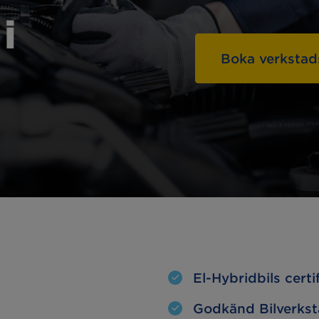
Hämta & lämna-
linställning
i
service
Boka verkstad
a lampor
Oljebyte
esterkontroll
Motorvärmare
kljus
Extraljus
El-Hybridbils certi
Godkänd Bilverks