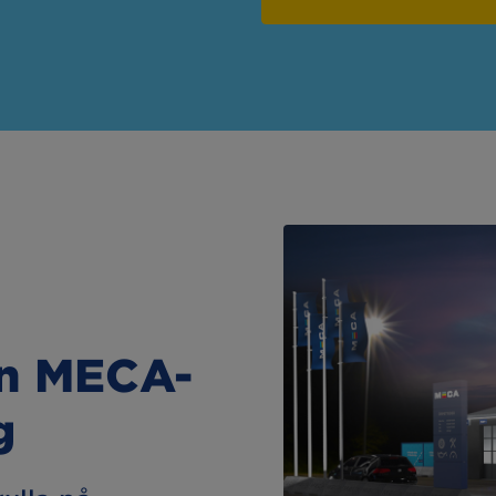
in MECA-
g