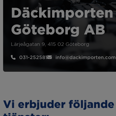
Felsökning
Hju
Däckimporten 
Kamremsbyte
Byt
Göteborg AB
Släcka 2:or
Sem
Lärjeågatan 9, 415 02 Göteborg
Kupévärmare
Bac
031-252581
info@dackimporten.com
Dragkrok
Vi erbjuder följande