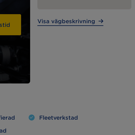
Lunchstängt:
– – –
Visa vägbeskrivning
stid
MECA Fleet
Tunga
Fordon
Tunga Fordon
fierad
Fleetverkstad
tad