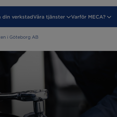
a din verkstad
Våra tjänster
Varför MECA?
en i Göteborg AB
ilsgaranti
Godkänd Bilverkstad
Inför ditt verk
reparation
Batteritest
service
Byta bromsar
kreparation
Däckhotell