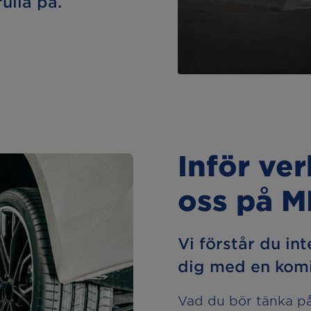
rulla på.
Inför ve
oss på 
Vi förstår du int
dig med en komi
Vad du bör tänka på 