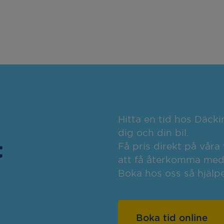
Hitta en tid hos Däc
dig och din bil.
t
Få pris direkt på våra 
att få återkomma med o
Boka hos oss så hjälpe
Boka tid online