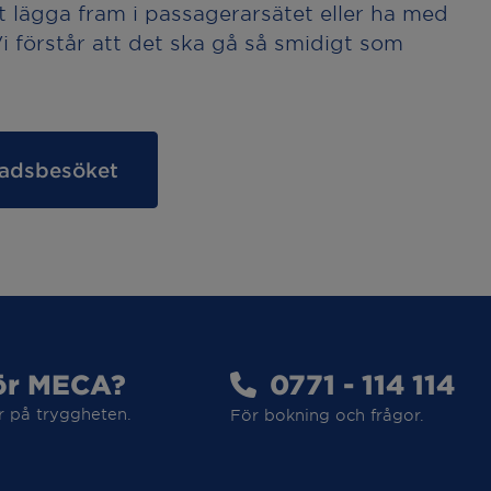
t lägga fram i passagerarsätet eller ha med
 Vi förstår att det ska gå så smidigt som
stadsbesöket
ör MECA?
0771 - 114 114
r på tryggheten.
För bokning och frågor.