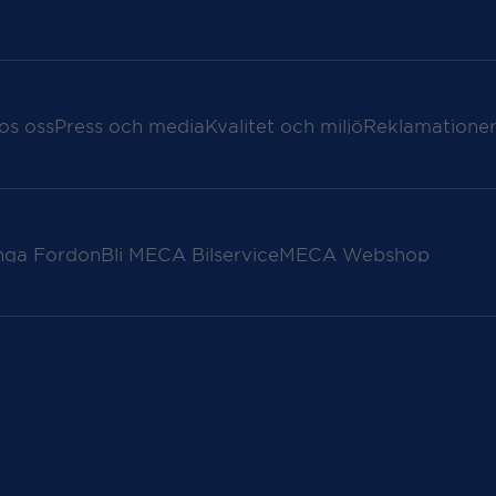
os oss
Press och media
Kvalitet och miljö
Reklamationer
nga Fordon
Bli MECA Bilservice
MECA Webshop