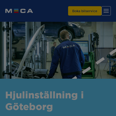
Boka bilservice
Hitta din verkstad
Våra tjänster
Varför MECA?
Hjulinställning i
Göteborg