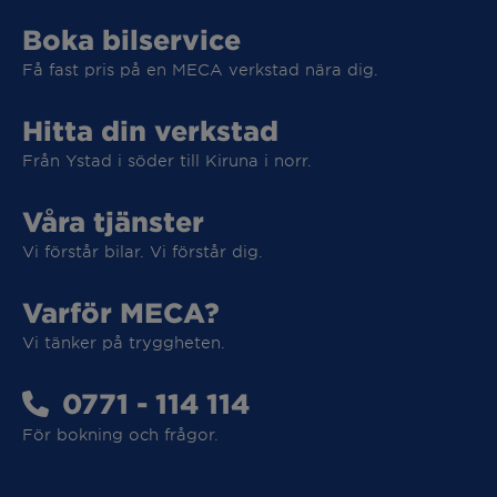
Boka bilservice
Få fast pris på en MECA verkstad nära dig.
Hitta din verkstad
Från Ystad i söder till Kiruna i norr.
Våra tjänster
Vi förstår bilar. Vi förstår dig.
Varför MECA?
Vi tänker på tryggheten.
0771 - 114 114
För bokning och frågor.
Vi tar hand om din elbil
Vi tar hand om din elbil