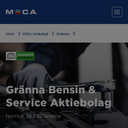
Hem
Hitta verkstad
Gränna
Hitta din verkstad
Våra tjänster
Varför MECA?
Gränna Bensin &
Service Aktiebolag
Norrtull, 563 32 Gränna