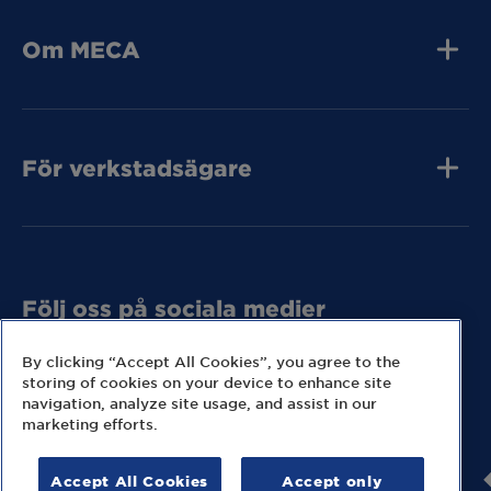
MECA Fleet
Om MECA
Jobba hos oss
Press och media
Kvalitet
Kontakta oss
Tunga Fordon
För verkstadsägare
Tunga Fordon
Tunga Fordon
Bli MECA Bilservic
Hitta expresslager
Följ oss på sociala medier
Missa inga nyheter eller kampanjer från MECA.
By clicking “Accept All Cookies”, you agree to the
storing of cookies on your device to enhance site
navigation, analyze site usage, and assist in our
marketing efforts.
Accept All Cookies
Accept only