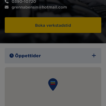
0390-10720
grennabensin@hotmail.com
Boka verkstadstid
Öppettider
Måndag:
07:00 – 17:00
Tisdag:
07:00 – 17:00
Onsdag:
07:00 – 17:00
Torsdag:
07:00 – 17:00
Fredag:
07:00 – 17:00
Lördag:
Stängt
Söndag:
Stängt