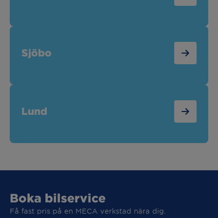
Sjöbo
Lund
Boka bilservice
Få fast pris på en MECA verkstad nära dig.