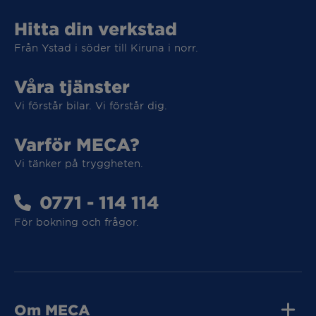
Hitta din verkstad
Från Ystad i söder till Kiruna i norr.
Våra tjänster
Vi förstår bilar. Vi förstår dig.
Varför MECA?
Vi tänker på tryggheten.
0771 - 114 114
Vi tar hand om din elbil
För bokning och frågor.
Vi tar hand om din elbil
Om MECA
MECA Fleet