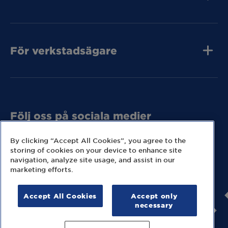
Jobba hos oss
Press och media
Kvalitet
MECA Fleet
Kontakta oss
För verkstadsägare
Tunga Fordon
Bli MECA Bilservic
Tunga Fordon
Hitta expresslager
Tunga Fordon
Följ oss på sociala medier
Missa inga nyheter eller kampanjer från MECA.
By clicking “Accept All Cookies”, you agree to the
storing of cookies on your device to enhance site
navigation, analyze site usage, and assist in our
marketing efforts.
Accept All Cookies
Accept only
© 2026 MECA Sweden AB
necessary
Information om cookies
Hantering av personuppgifter