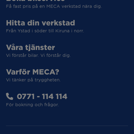
Få fast pris på en MECA verkstad nära dig.
Hitta din verkstad
Från Ystad i söder till Kiruna i norr.
Våra tjänster
Vi förstår bilar. Vi förstår dig.
Varför MECA?
Vi tänker på tryggheten.
0771 - 114 114
Vi tar hand om din elbil
För bokning och frågor.
Vi tar hand om din elbil