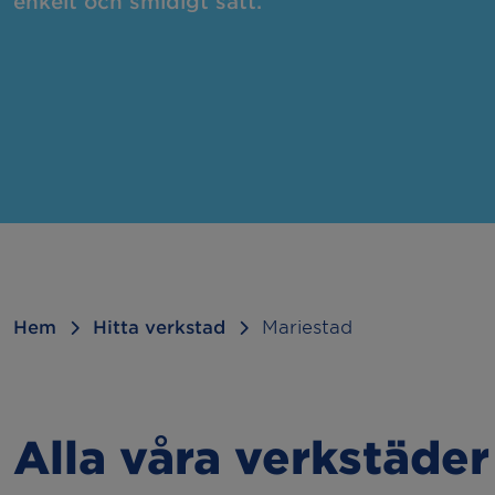
enkelt och smidigt sätt.
Felsökning
Hju
Kamremsbyte
Byt
Släcka 2:or
Sem
Kupévärmare
Bac
Dragkrok
Hem
Hitta verkstad
Mariestad
Alla våra verkstäder