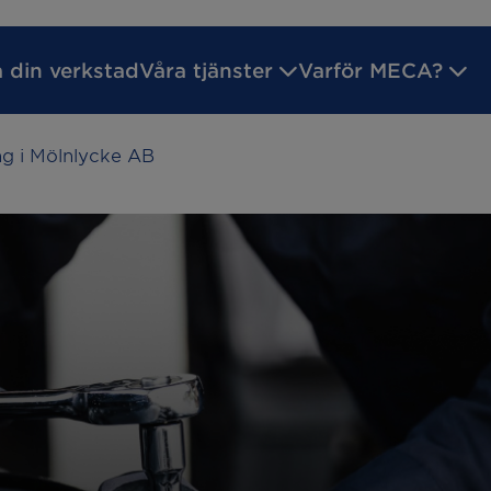
a din verkstad
Våra tjänster
Varför MECA?
ing i Mölnlycke AB
ilsgaranti
Godkänd Bilverkstad
Inför ditt verk
reparation
Batteritest
service
Byta bromsar
kreparation
Däckhotell