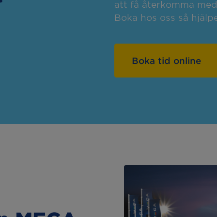
att få återkomma med o
Boka hos oss så hjälpe
Boka tid online