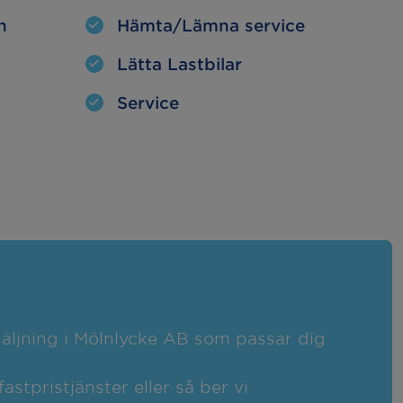
n
Hämta/Lämna service
Lätta Lastbilar
Service
rsäljning i Mölnlycke AB som passar dig
fastpristjänster eller så ber vi