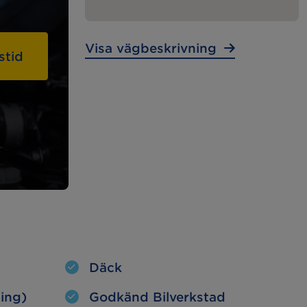
Lunchstängt:
–
Visa vägbeskrivning
stid
MECA Fleet
Tunga
Fordon
Tunga Fordon
Däck
ning)
Godkänd Bilverkstad