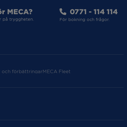
ör MECA?
0771 - 114 114
r på tryggheten.
För bokning och frågor.
 och förbättringar
MECA Fleet