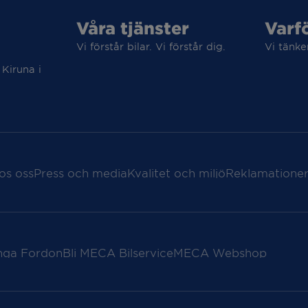
Våra tjänster
Varf
Vi förstår bilar. Vi förstår dig.
Vi tänke
 Kiruna i
os oss
Press och media
Kvalitet och miljö
Reklamationer
nga Fordon
Bli MECA Bilservice
MECA Webshop