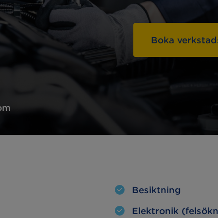
Hämta & lämna-
linställning
service
Boka verkstad
a lampor
Oljebyte
esterkontroll
Motorvärmare
kljus
Extraljus
com
Besiktning
Elektronik (felsök