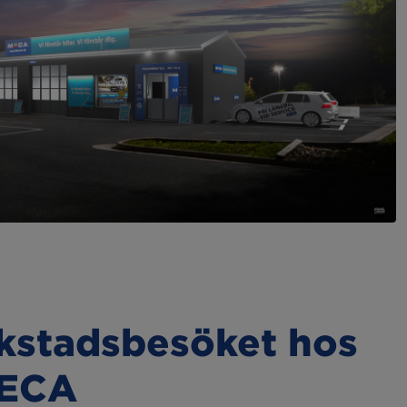
rkstadsbesöket hos
MECA