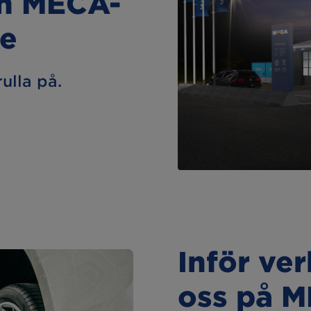
in MECA-
ke
rulla på.
Inför ve
oss på 