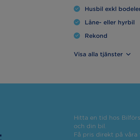
Husbil exkl bodele
Låne- eller hyrbil
Rekond
Visa alla tjänster
Hitta en tid hos Bilfö
och din bil.
t
Få pris direkt på våra 