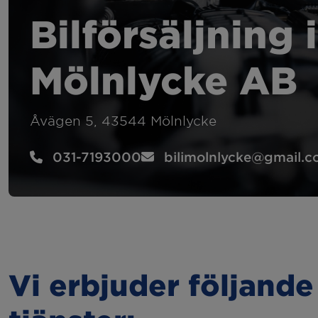
Felsökning
Hju
Bilförsäljning i
Kamremsbyte
Byt
Mölnlycke AB
Släcka 2:or
Sem
Åvägen 5, 43544 Mölnlycke
Kupévärmare
Bac
031-7193000
bilimolnlycke@gmail.
Dragkrok
Vi erbjuder följande