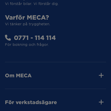
Vi förstår bilar. Vi förstår dig.
Vi tar hand om din elbil
Varför MECA?
Vi tänker på tryggheten.
Vi tar hand om din elbil
0771 - 114 114
För bokning och frågor.
MECA Fleet
MECA Fleet
Om MECA
Jobba hos oss
Press och media
Kvalitet
Tunga Fordon
Kontakta oss
För verkstadsägare
Tunga Fordon