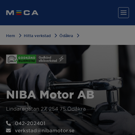
Hem
Hitta verkstad
Ödåkra
Hitta din verkstad
Våra tjänster
Varför MECA?
NIBA Motor AB
Lindaregatan 27, 254 75 Ödåkra
042-202401
verkstad@nibamotor.se