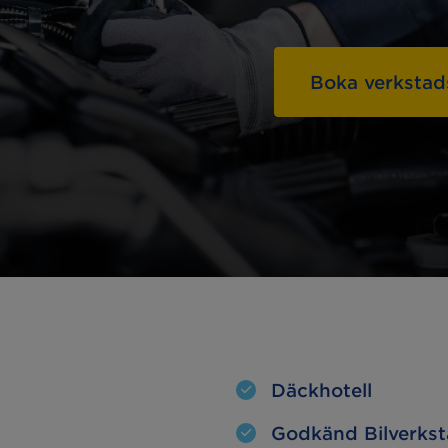
Hämta & lämna-
linställning
service
Boka verkstad
a lampor
Oljebyte
esterkontroll
Motorvärmare
kljus
Extraljus
Däckhotell
Godkänd Bilverks