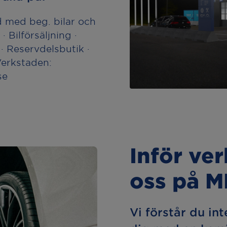
 med beg. bilar och
· Bilförsäljning ·
· Reservdelsbutik ·
Verkstaden:
se
Inför ve
oss på 
Vi förstår du int