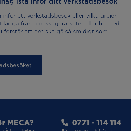
håglista inför ditt verkstadsbesök
inför ett verkstadsbesök eller vilka grejer
t lägga fram i passagerarsätet eller ha med
 Vi förstår att det ska gå så smidigt som
stadsbesöket
ör MECA?
0771 - 114 114
r på tryggheten.
För bokning och frågor.