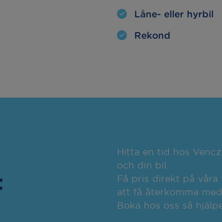
Låne- eller hyrbil
Rekond
Hitta en tid hos Venc
och din bil.
t
Få pris direkt på våra 
att få återkomma med o
Boka hos oss så hjälpe