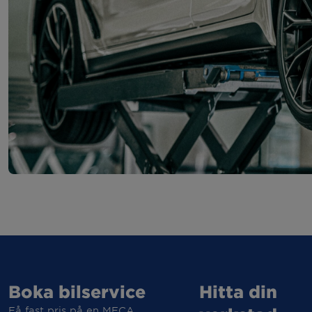
Boka bilservice
Hitta din
Få fast pris på en MECA