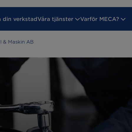
a din verkstad
Våra tjänster
Varför MECA?
il & Maskin AB
ilsgaranti
Godkänd Bilverkstad
Inför ditt verk
reparation
Batteritest
service
Byta bromsar
kreparation
Däckhotell