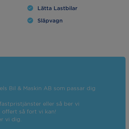
Lätta Lastbilar
Släpvagn
zels Bil & Maskin AB som passar dig
fastpristjänster eller så ber vi
ffert så fort vi kan!
r vi dig.