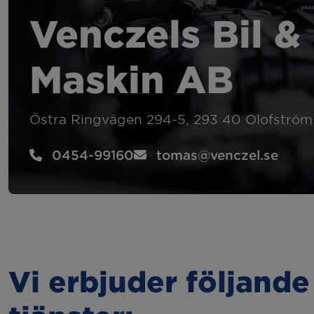
Felsökning
Hju
Venczels Bil &
Kamremsbyte
Byt
Maskin AB
Släcka 2:or
Sem
Östra Ringvägen 294-5, 293 40 Olofström
Kupévärmare
Bac
0454-99160
tomas@venczel.se
Dragkrok
Vi erbjuder följande