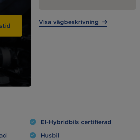
Lunchstängt:
– – –
Visa vägbeskrivning
stid
MECA Fleet
Tunga
Fordon
Tunga Fordon
El-Hybridbils certifierad
tad
Husbil