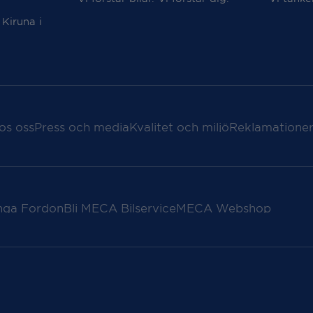
 Kiruna i
os oss
Press och media
Kvalitet och miljö
Reklamationer
nga Fordon
Bli MECA Bilservice
MECA Webshop