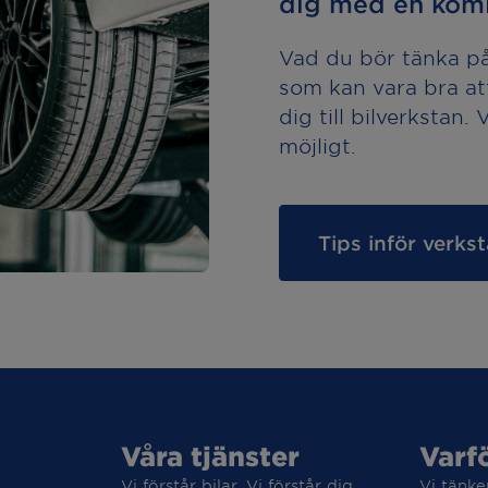
dig med en komi
Vad du bör tänka på 
som kan vara bra at
dig till bilverkstan.
möjligt.
Tips inför verk
Våra tjänster
Varf
Vi förstår bilar. Vi förstår dig.
Vi tänke