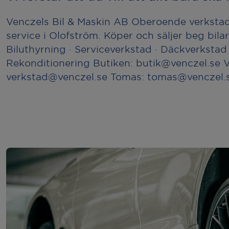
Venczels Bil & Maskin AB Oberoende verkstad
service i Olofström. Köper och säljer beg bilar 
Biluthyrning · Serviceverkstad · Däckverkstad 
Rekonditionering Butiken: butik@venczel.se 
verkstad@venczel.se Tomas: tomas@venczel.