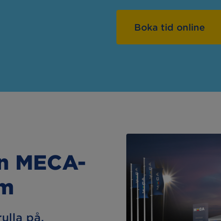
Boka tid online
in MECA-
öm
rulla på.