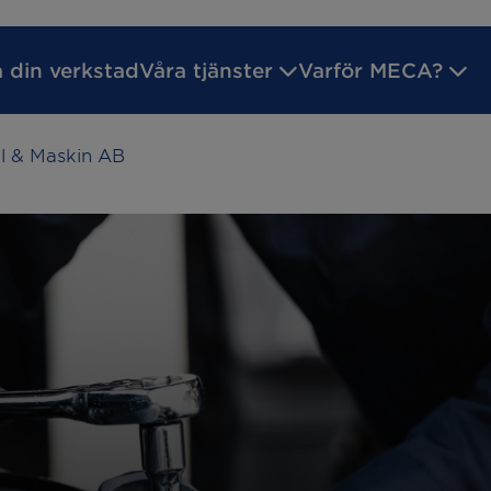
a din verkstad
Våra tjänster
Varför MECA?
il & Maskin AB
ilsgaranti
Godkänd Bilverkstad
Inför ditt verk
reparation
Batteritest
service
Byta bromsar
kreparation
Däckhotell