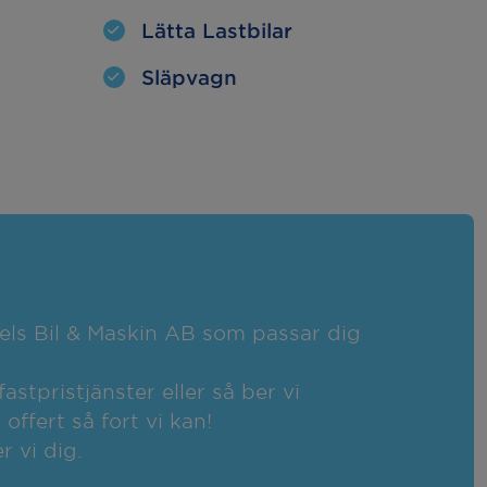
Lätta Lastbilar
Släpvagn
zels Bil & Maskin AB som passar dig
fastpristjänster eller så ber vi
ffert så fort vi kan!
r vi dig.