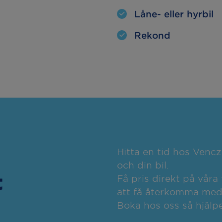
Låne- eller hyrbil
Rekond
Hitta en tid hos Venc
och din bil.
t
Få pris direkt på våra 
att få återkomma med o
Boka hos oss så hjälpe