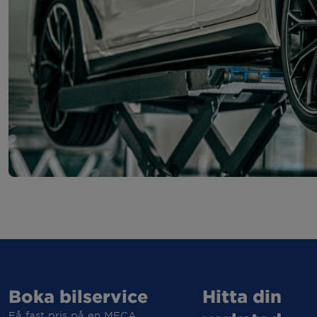
Boka bilservice
Hitta din
Få fast pris på en MECA