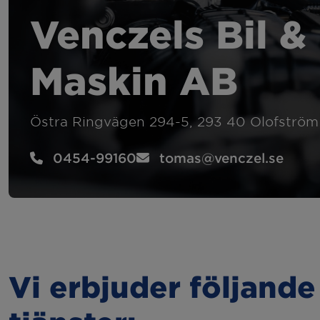
Felsökning
Hju
Venczels Bil &
Kamremsbyte
Byt
Maskin AB
Släcka 2:or
Sem
Östra Ringvägen 294-5, 293 40 Olofström
Kupévärmare
Bac
0454-99160
tomas@venczel.se
Dragkrok
Vi erbjuder följande