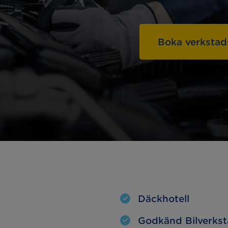
Hämta & lämna-
linställning
service
Boka verkstad
a lampor
Oljebyte
esterkontroll
Motorvärmare
kljus
Extraljus
Däckhotell
Godkänd Bilverks