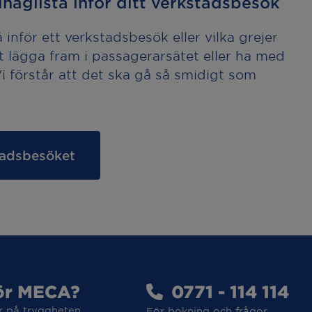
håglista inför ditt verkstadsbesök
inför ett verkstadsbesök eller vilka grejer
t lägga fram i passagerarsätet eller ha med
 Vi förstår att det ska gå så smidigt som
stadsbesöket
ör MECA?
0771 - 114 114
r på tryggheten.
För bokning och frågor.