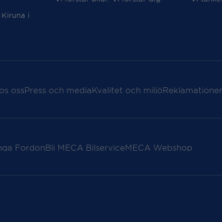
 Kiruna i
os oss
Press och media
Kvalitet och miljö
Reklamationer
nga Fordon
Bli MECA Bilservice
MECA Webshop