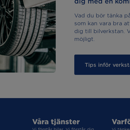
dig med en komi
Vad du bör tänka på 
som kan vara bra at
dig till bilverkstan.
möjligt.
Tips inför verk
Våra tjänster
Varf
Vi förstår bilar. Vi förstår dig.
Vi tänke