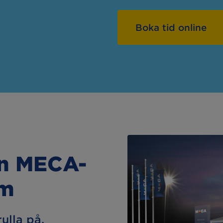
Boka tid online
in MECA-
öm
rulla på.