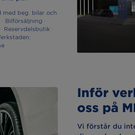
 med beg. bilar och
· Bilförsäljning ·
· Reservdelsbutik ·
Verkstaden:
se
Inför ve
oss på 
Vi förstår du int