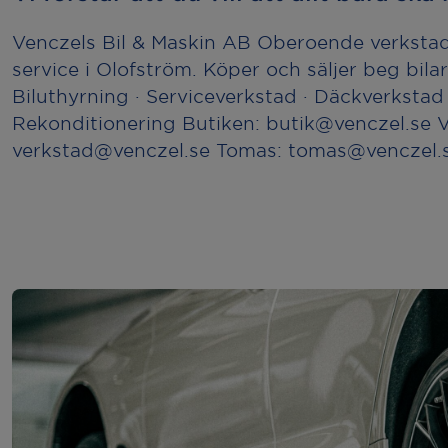
Venczels Bil & Maskin AB Oberoende verkstad
service i Olofström. Köper och säljer beg bilar 
Biluthyrning · Serviceverkstad · Däckverkstad 
Rekonditionering Butiken: butik@venczel.se 
verkstad@venczel.se Tomas: tomas@venczel.