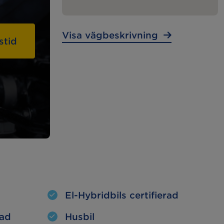
Lunchstängt:
– – –
Visa vägbeskrivning
stid
MECA Fleet
Tunga
Fordon
Tunga Fordon
El-Hybridbils certifierad
tad
Husbil