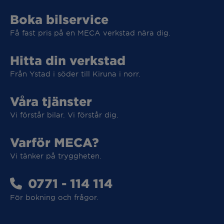
Boka bilservice
Få fast pris på en MECA verkstad nära dig.
Hitta din verkstad
Från Ystad i söder till Kiruna i norr.
Våra tjänster
Vi förstår bilar. Vi förstår dig.
Varför MECA?
Vi tänker på tryggheten.
Vi tar hand om din elbil
0771 - 114 114
För bokning och frågor.
Vi tar hand om din elbil