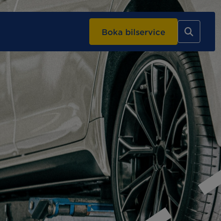
Boka bilservice
stadsbesök
Barncancerfonden
Barnens MECA
Vi tar hand
om din elbil
Vi tar hand om din
elbil
MECA Fleet