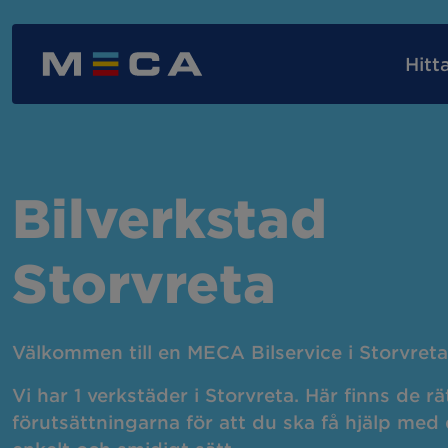
Hitt
Våra verkstadstjänster
MECA Assistansförsäkring
MECA-kortet
Nyb
Bilverkstad
AC-service
AC-
Storvreta
Byta bilbatteri
Bil
Välkommen till en MECA Bilservice i Storvreta
Däckbyte
Däc
Vi har 1 verkstäder i Storvreta. Här finns de rä
förutsättningarna för att du ska få hjälp med d