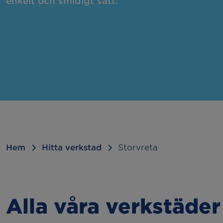
enkelt och smidigt sätt.
Felsökning
Hju
Kamremsbyte
Byt
Släcka 2:or
Sem
Kupévärmare
Bac
Dragkrok
Hem
Hitta verkstad
Storvreta
Alla våra verkstäder