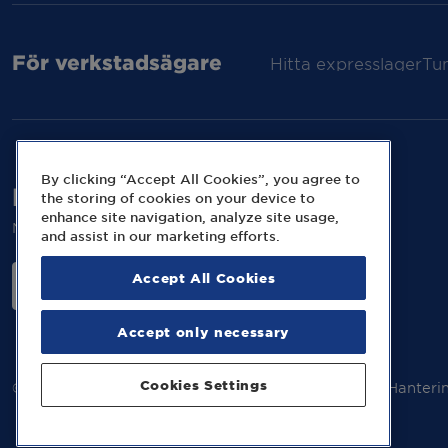
För verkstadsägare
Hitta expresslager
Tu
By clicking “Accept All Cookies”, you agree to
Följ oss på sociala medier
the storing of cookies on your device to
enhance site navigation, analyze site usage,
Missa inga nyheter eller kampanjer från MECA.
and assist in our marketing efforts.
Accept All Cookies
Accept only necessary
Cookies Settings
© 2026 MECA Sweden AB
Information om cookies
Hanteri