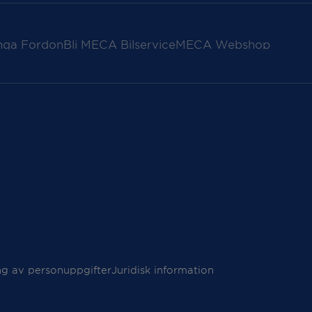
nga Fordon
Bli MECA Bilservice
MECA Webshop
ng av personuppgifter
Juridisk information