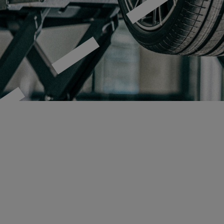
MECA Fleet
Tunga
Fordon
Tunga Fordon