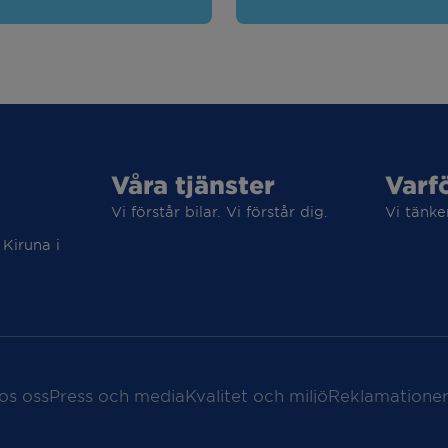
Våra tjänster
Varf
Vi förstår bilar. Vi förstår dig.
Vi tänke
 Kiruna i
os oss
Press och media
Kvalitet och miljö
Reklamationer