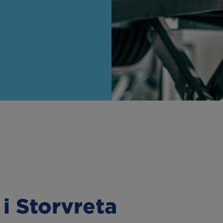
Hämta & lämna-
linställning
service
a lampor
Oljebyte
esterkontroll
Motorvärmare
kljus
Extraljus
 i Storvreta