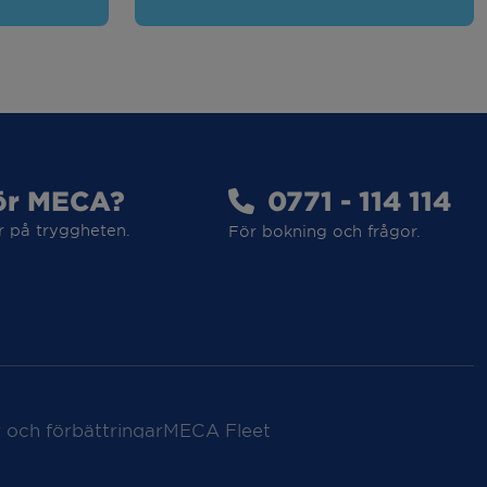
ör MECA?
0771 - 114 114
r på tryggheten.
För bokning och frågor.
 och förbättringar
MECA Fleet