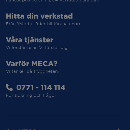
Hitta din verkstad
Från Ystad i söder till Kiruna i norr.
Våra tjänster
Vi förstår bilar. Vi förstår dig.
Varför MECA?
Vi tar hand om din elbil
Vi tänker på tryggheten.
Vi tar hand om din elbil
0771 - 114 114
För bokning och frågor.
MECA Fleet
MECA Fleet