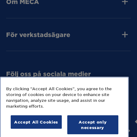
Om MECA
Jobba hos oss
Press och media
Kvalitet
Kontakta oss
Tunga Fordon
För verkstadsägare
Tunga Fordon
Tunga Fordon
Bli MECA Bilservic
Hitta expresslager
Följ oss på sociala medier
Missa inga nyheter eller kampanjer från MECA.
By clicking “Accept All Cookies”, you agree to the
storing of cookies on your device to enhance site
navigation, analyze site usage, and assist in our
marketing efforts.
Accept All Cookies
Accept only
© 2026 MECA Sweden AB
necessary
Information om cookies