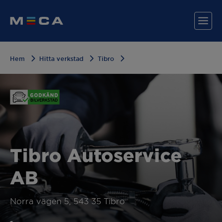
Hem
Hitta verkstad
Tibro
Hitta din verkstad
Våra tjänster
Varför MECA?
Tibro Autoservice
AB
Norra vägen 5, 543 35 Tibro