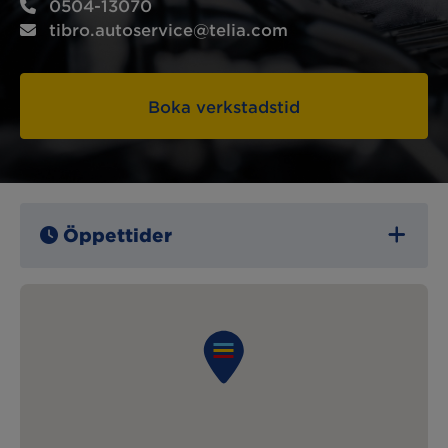
0504-13070
tibro.autoservice@telia.com
Boka verkstadstid
Öppettider
Måndag:
07:00 – 16:30
Tisdag:
07:00 – 16:30
Onsdag:
07:00 – 16:30
Torsdag:
07:00 – 16:30
Fredag:
07:00 – 13:00
Lördag:
Stängt
Söndag:
Stängt