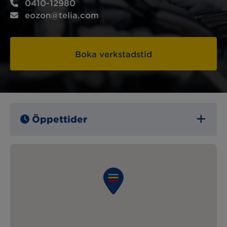
0410-12980
eozon@telia.com
Boka verkstadstid
Öppettider
Måndag:
07:30 – 16:30
Tisdag:
07:30 – 16:30
Onsdag:
07:30 – 16:30
Torsdag:
07:30 – 16:30
Fredag:
07:30 – 16:00
Lördag:
Stängt
Söndag:
Stängt