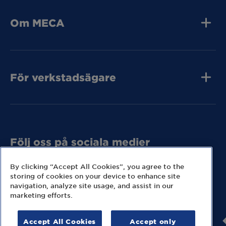
MECA Fleet
Om MECA
Jobba hos oss
Press och media
Kvalitet
Kontakta oss
Tunga Fordon
För verkstadsägare
Tunga Fordon
Tunga Fordon
Bli MECA Bilservic
Hitta expresslager
Följ oss på sociala medier
Missa inga nyheter eller kampanjer från MECA.
By clicking “Accept All Cookies”, you agree to the
storing of cookies on your device to enhance site
navigation, analyze site usage, and assist in our
marketing efforts.
Accept All Cookies
Accept only