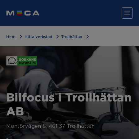
Hem
Hitta verkstad
Trollhättan
Hitta din verkstad
Våra tjänster
Varför MECA?
Bilfocus i Trollhättan
AB
Montörvägen 8, 461 37 Trollhättan