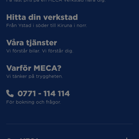
Hitta din verkstad
Från Ystad i söder till Kiruna i norr.
Våra tjänster
Vi förstår bilar. Vi förstår dig.
Varför MECA?
Vi tar hand om din elbil
Vi tänker på tryggheten.
Vi tar hand om din elbil
0771 - 114 114
För bokning och frågor.
MECA Fleet
MECA Fleet