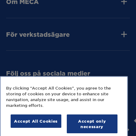
Om MECA
Jobba hos oss
Press och media
Kvalitet
Kontakta oss
Tunga Fordon
För verkstadsägare
Tunga Fordon
Tunga Fordon
Bli MECA Bilservic
Hitta expresslager
Följ oss på sociala medier
Missa inga nyheter eller kampanjer från MECA.
By clicking “Accept All Cookies”, you agree to the
storing of cookies on your device to enhance site
navigation, analyze site usage, and assist in our
marketing efforts.
Accept All Cookies
Accept only
© 2026 MECA Sweden AB
necessary
Information om cookies