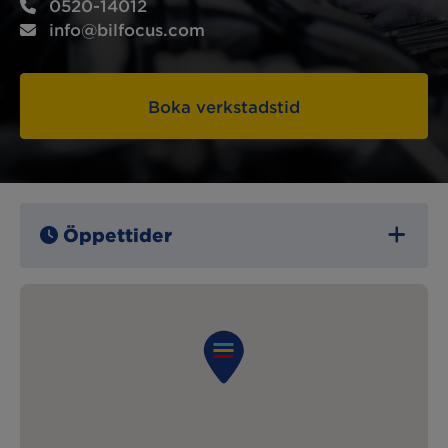
0520-14012
info@bilfocus.com
Boka verkstadstid
Öppettider
Måndag:
07:00 – 16:00
Tisdag:
07:00 – 16:00
Onsdag:
07:00 – 16:00
Torsdag:
07:00 – 16:00
Fredag:
07:00 – 12:00
Lördag:
Stängt
Söndag:
Stängt