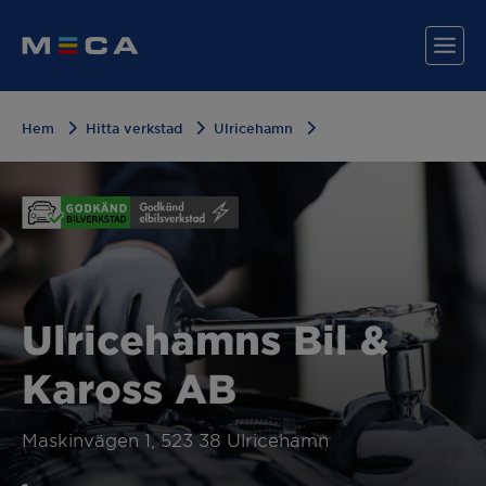
Hem
Hitta verkstad
Ulricehamn
Hitta din verkstad
Våra tjänster
Varför MECA?
Ulricehamns Bil &
Kaross AB
Maskinvägen 1, 523 38 Ulricehamn