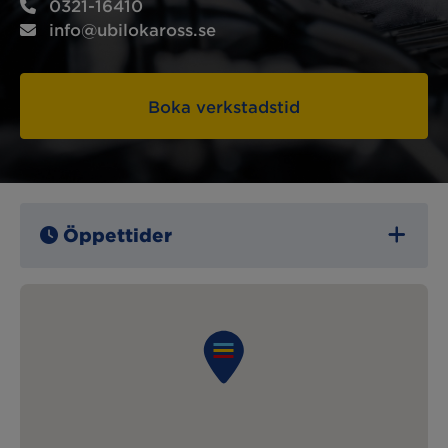
0321-16410
info@ubilokaross.se
Boka verkstadstid
Öppettider
Måndag:
07:00 – 16:30
Tisdag:
07:00 – 16:30
Onsdag:
07:00 – 16:30
Torsdag:
07:00 – 16:30
Fredag:
07:00 – 13:00
Lördag:
Stängt
Söndag:
Stängt