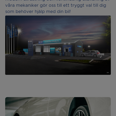
våra mekaniker gör oss till ett tryggt val till dig
som behöver hjälp med din bil!