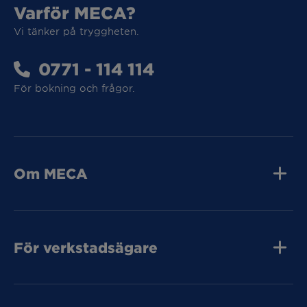
Vi tar hand om din elbil
Varför MECA?
Vi tänker på tryggheten.
Vi tar hand om din elbil
0771 - 114 114
För bokning och frågor.
MECA Fleet
MECA Fleet
Om MECA
Jobba hos oss
Press och media
Kvalitet
Tunga Fordon
Kontakta oss
För verkstadsägare
Tunga Fordon
Tunga Fordon
Bli MECA Bilservic
Hitta expresslager