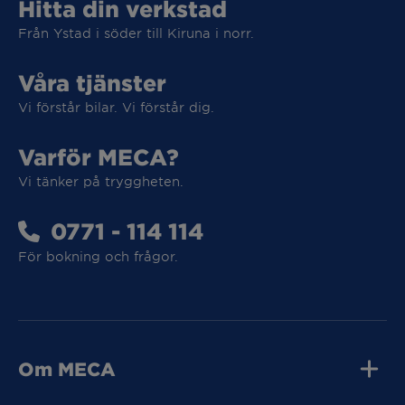
Hitta din verkstad
Från Ystad i söder till Kiruna i norr.
Våra tjänster
Vi förstår bilar. Vi förstår dig.
Varför MECA?
Vi tar hand om din elbil
Vi tänker på tryggheten.
Vi tar hand om din elbil
0771 - 114 114
För bokning och frågor.
MECA Fleet
MECA Fleet
Om MECA
Jobba hos oss
Press och media
Kvalitet