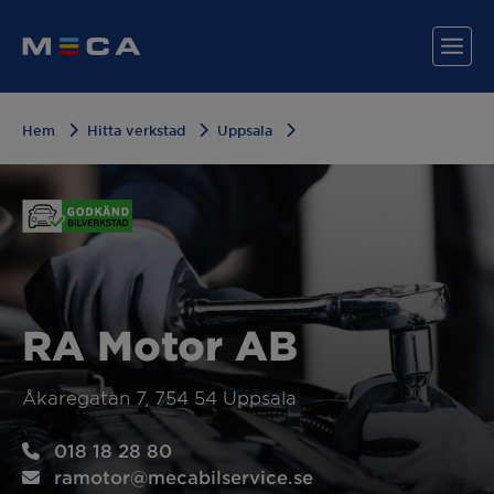
Hem
Hitta verkstad
Uppsala
Hitta din verkstad
Våra tjänster
Varför MECA?
RA Motor AB
Åkaregatan 7, 754 54 Uppsala
018 18 28 80
ramotor@mecabilservice.se