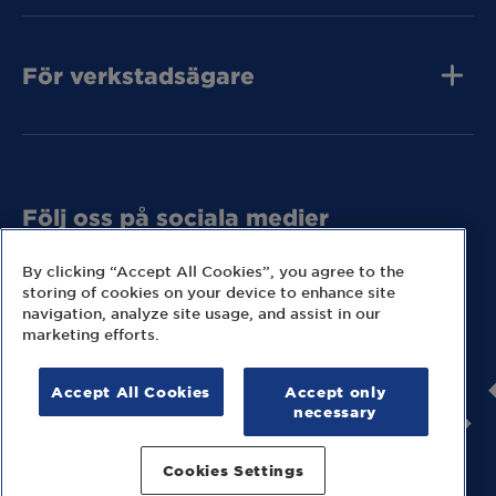
Kontakta oss
Tunga Fordon
För verkstadsägare
Tunga Fordon
Tunga Fordon
Bli MECA Bilservic
Hitta expresslager
Följ oss på sociala medier
Missa inga nyheter eller kampanjer från MECA.
By clicking “Accept All Cookies”, you agree to the
storing of cookies on your device to enhance site
navigation, analyze site usage, and assist in our
marketing efforts.
Accept All Cookies
Accept only
© 2026 MECA Sweden AB
necessary
Information om cookies
Hantering av personuppgifter
Cookies Settings
Juridisk information