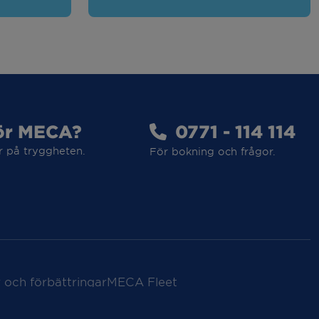
ör MECA?
0771 - 114 114
r på tryggheten.
För bokning och frågor.
 och förbättringar
MECA Fleet