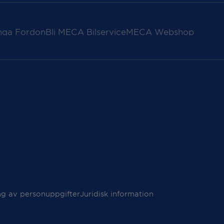
nga Fordon
Bli MECA Bilservice
MECA Webshop
ng av personuppgifter
Juridisk information