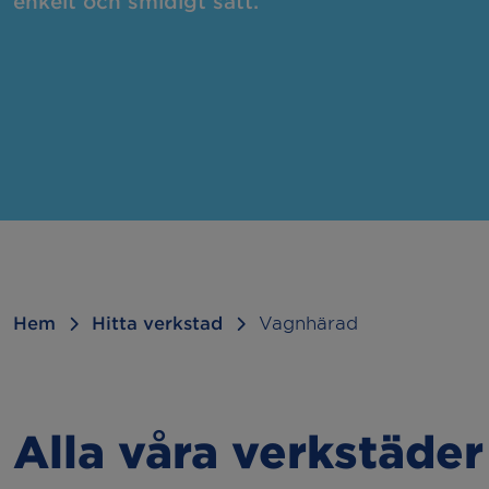
enkelt och smidigt sätt.
Felsökning
Hju
Kamremsbyte
Byt
Släcka 2:or
Sem
Kupévärmare
Bac
Dragkrok
Hem
Hitta verkstad
Vagnhärad
Alla våra verkstäde