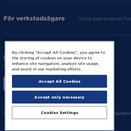
För verkstadsägare
Hitta expresslager
Tu
By clicking “Accept All Cookies”, you agree to
Följ oss på sociala medier
the storing of cookies on your device to
enhance site navigation, analyze site usage,
Missa inga nyheter eller kampanjer från MECA.
and assist in our marketing efforts.
Accept All Cookies
Accept only necessary
Cookies Settings
© 2026 MECA Sweden AB
Information om cookies
Hanteri