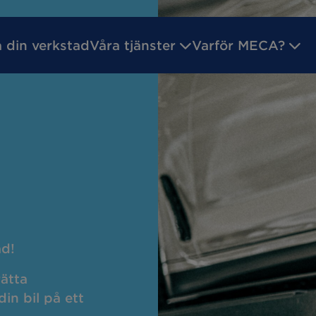
a din verkstad
Våra tjänster
Varför MECA?
ilsgaranti
Godkänd Bilverkstad
Inför ditt verk
reparation
Batteritest
service
Byta bromsar
ad!
kreparation
Däckhotell
rätta
in bil på ett