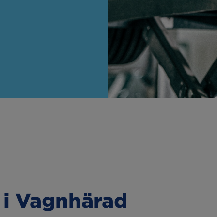
Hämta & lämna-
linställning
service
a lampor
Oljebyte
esterkontroll
Motorvärmare
kljus
Extraljus
r i Vagnhärad