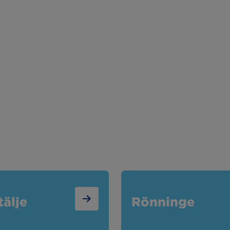
älje
Rönninge