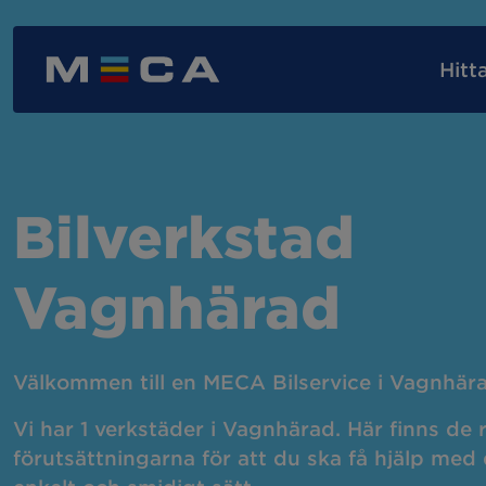
Hitt
Våra verkstadstjänster
MECA Assistansförsäkring
MECA-kortet
Nyb
Bilverkstad
AC-service
AC-
Vagnhärad
Byta bilbatteri
Bil
Välkommen till en MECA Bilservice i Vagnhär
Däckbyte
Däc
Vi har 1 verkstäder i Vagnhärad. Här finns de 
förutsättningarna för att du ska få hjälp med d