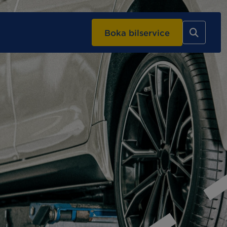
Boka bilservice
stadsbesök
Barncancerfonden
Barnens MECA
Vi tar hand
om din elbil
Vi tar hand om din
elbil
MECA Fleet