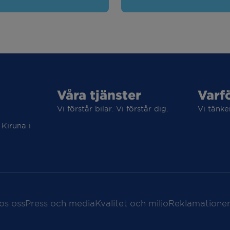
Våra tjänster
Varf
Vi förstår bilar. Vi förstår dig.
Vi tänke
 Kiruna i
os oss
Press och media
Kvalitet och miljö
Reklamationer