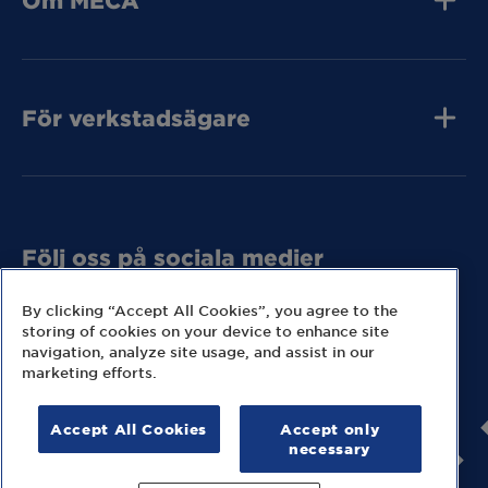
Om MECA
Jobba hos oss
Press och media
Kvalitet
Kontakta oss
Tunga Fordon
För verkstadsägare
Tunga Fordon
Tunga Fordon
Bli MECA Bilservic
Hitta expresslager
Följ oss på sociala medier
Missa inga nyheter eller kampanjer från MECA.
By clicking “Accept All Cookies”, you agree to the
storing of cookies on your device to enhance site
navigation, analyze site usage, and assist in our
marketing efforts.
Accept All Cookies
Accept only
© 2026 MECA Sweden AB
necessary
Information om cookies