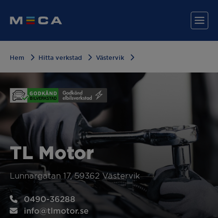
Hem
Hitta verkstad
Västervik
Hitta din verkstad
Våra tjänster
Varför MECA?
TL Motor
Lunnargatan 17, 59362 Västervik
0490-36288
info@tlmotor.se