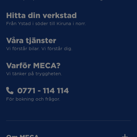
Hitta din verkstad
Från Ystad i söder till Kiruna i norr.
Våra tjänster
Vi förstår bilar. Vi förstår dig.
Varför MECA?
Vi tar hand om din elbil
Vi tänker på tryggheten.
Vi tar hand om din elbil
0771 - 114 114
För bokning och frågor.
MECA Fleet
MECA Fleet