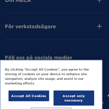
Om MECA
Jobba hos oss
Press och media
Kvalitet
Kontakta oss
Tunga Fordon
För verkstadsägare
Tunga Fordon
Tunga Fordon
Bli MECA Bilservic
Hitta expresslager
Följ oss på sociala medier
Missa inga nyheter eller kampanjer från MECA.
By clicking “Accept All Cookies”, you agree to the
storing of cookies on your device to enhance site
navigation, analyze site usage, and assist in our
marketing efforts.
Accept All Cookies
Accept only
© 2026 MECA Sweden AB
necessary
Information om cookies