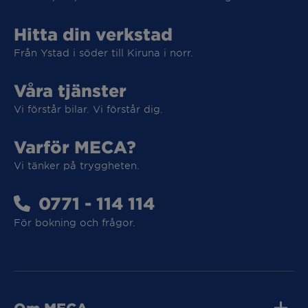
Hitta din verkstad
Från Ystad i söder till Kiruna i norr.
Våra tjänster
Vi förstår bilar. Vi förstår dig.
Varför MECA?
Vi tar hand om din elbil
Vi tänker på tryggheten.
Vi tar hand om din elbil
0771 - 114 114
För bokning och frågor.
MECA Fleet
MECA Fleet