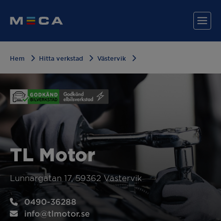
Hem
Hitta verkstad
Västervik
Hitta din verkstad
Våra tjänster
Varför MECA?
TL Motor
Lunnargatan 17, 59362 Västervik
0490-36288
info@tlmotor.se