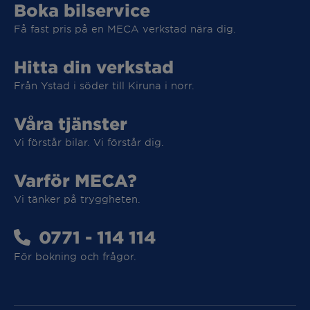
Boka bilservice
Få fast pris på en MECA verkstad nära dig.
Vi tar hand om din elbil
Hitta din verkstad
Från Ystad i söder till Kiruna i norr.
Vi tar hand om din elbil
Våra tjänster
Vi förstår bilar. Vi förstår dig.
MECA Fleet
Varför MECA?
Vi tänker på tryggheten.
MECA Fleet
0771 - 114 114
För bokning och frågor.
Tunga Fordon
Tunga Fordon