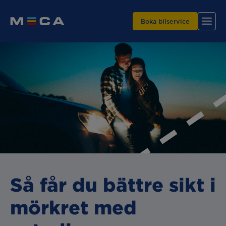
Boka bilservice
Hitta din verkstad
Våra tjänster
Varför MECA?
Så får du bättre sikt i
mörkret med