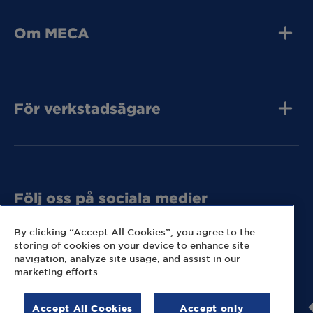
Om MECA
Jobba hos oss
Press och media
Kvalitet
Kontakta oss
För verkstadsägare
Tunga Fordon
Bli MECA Bilservic
Hitta expresslager
Följ oss på sociala medier
Missa inga nyheter eller kampanjer från MECA.
By clicking “Accept All Cookies”, you agree to the
storing of cookies on your device to enhance site
navigation, analyze site usage, and assist in our
marketing efforts.
Accept All Cookies
Accept only