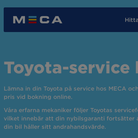
Hitt
Våra verkstadstjänster
MECA Assistansförsäkring
MECA-kortet
Nyb
Toyota-service
AC-service
AC-
Lämna in din Toyota på service hos MECA och 
pris vid bokning online.
Byta bilbatteri
Bil
Våra erfarna mekaniker följer Toyotas servicefö
vilket innebär att din nybilsgaranti fortsätter 
Däckbyte
Däc
din bil håller sitt andrahandsvärde.