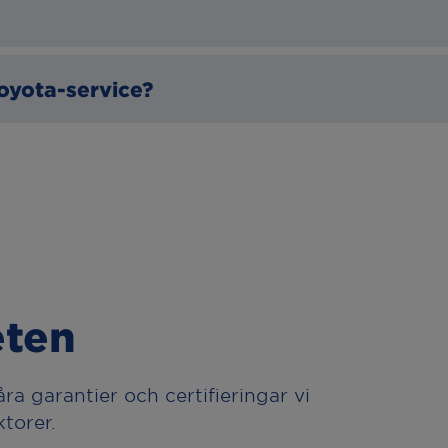
 servicelampa när det är dags för service. Du ka
ECA-verkstad för rådgivning.
ader jämfört med andra bilmärken. Priset på se
oyota-service?
elbetalning av din Toyota-service. Kontakta din
eten
 garantier och certifieringar vi
torer.