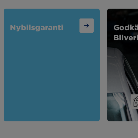
Nybilsgaranti
Godk
Bilver