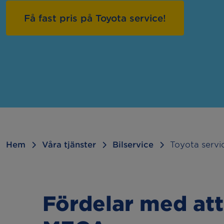
Felsökning
Hju
Få fast pris på Toyota service!
Kamremsbyte
Byt
Släcka 2:or
Sem
Kupévärmare
Bac
Dragkrok
Hem
Våra tjänster
Bilservice
Toyota servi
Fördelar med att