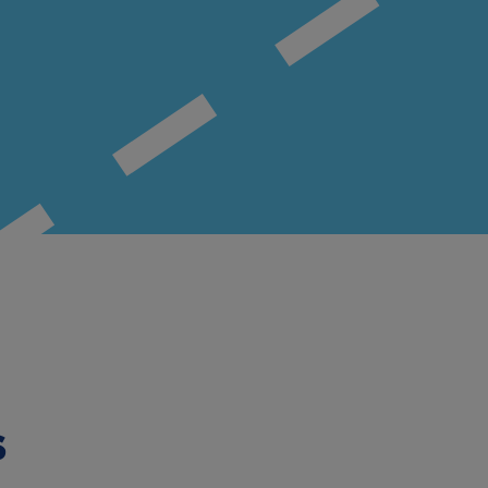
MECA Fleet
Tunga
Fordon
Tunga Fordon
s