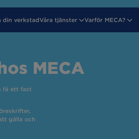
a din verkstad
Våra tjänster
Varför MECA?
ilsgaranti
Godkänd Bilverkstad
Inför ditt verk
 hos MECA
reparation
Batteritest
få ett fast
service
Byta bromsar
reskrifter,
att gälla och
kreparation
Däckhotell