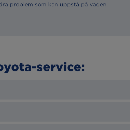
andra problem som kan uppstå på vägen.
oyota-service:
Toyota vid nästa service så står det specificer