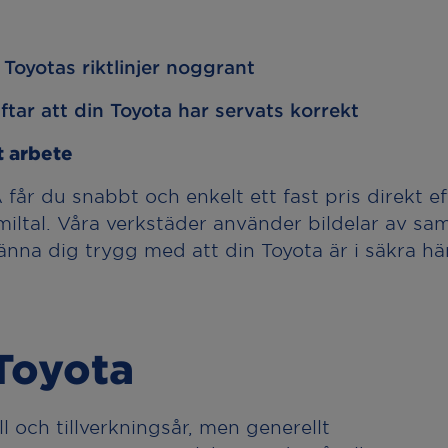
r Toyotas riktlinjer noggrant
tar att din Toyota har servats korrekt
t arbete
år du snabbt och enkelt ett fast pris direkt ef
miltal. Våra verkstäder använder bildelar av s
känna dig trygg med att din Toyota är i säkra hä
 Toyota
 och tillverkningsår, men generellt