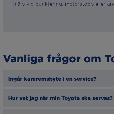
hjälp vid punktering, motorstopp eller 
Vanliga frågor om T
Ingår kamremsbyte i en service?
Om det är dags för ett kamremsbyte för din 
Hur vet jag när min Toyota ska servas?
om
Toyota kamremsbyte
.