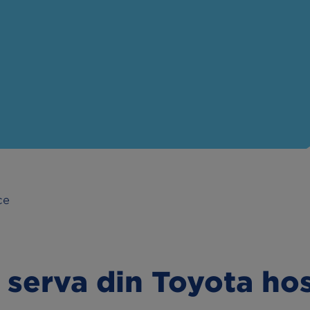
Hämta & lämna-
linställning
service
a lampor
Oljebyte
esterkontroll
Motorvärmare
kljus
Extraljus
ce
 serva din Toyota ho