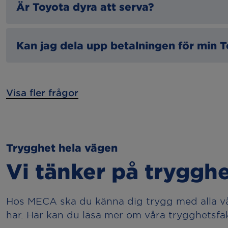
Din bils instrumentpanel visar vanligtvis en
Är Toyota dyra att serva?
bilens instruktionsbok eller kontakta din M
Toyota har generellt sett låga servicekostn
Kan jag dela upp betalningen för min T
miltal och typ av service som krävs.
Ja, hos MECA erbjuder vi möjligheten till d
Visa fler frågor
om betalningsalternativ.
Trygghet hela vägen
Vi tänker på tryggh
Hos MECA ska du känna dig trygg med alla våra
har. Här kan du läsa mer om våra trygghetsfak