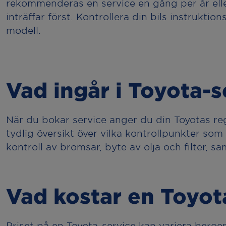
rekommenderas en service en gång per år ell
inträffar först. Kontrollera din bils instrukti
modell.
Vad ingår i Toyota-s
När du bokar service anger du din Toyotas re
tydlig översikt över vilka kontrollpunkter som g
kontroll av bromsar, byte av olja och filter,
Vad kostar en Toyot
Priset på en Toyota-service kan variera bero