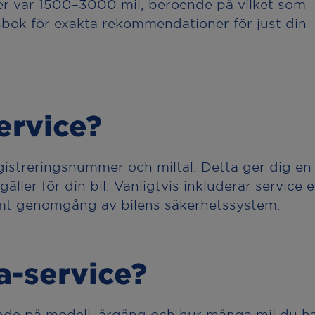
er var 1500–3000 mil, beroende på vilket som
onsbok för exakta rekommendationer för just din
ervice?
gistreringsnummer och miltal. Detta ger dig en
äller för din bil. Vanligtvis inkluderar service 
 samt genomgång av bilens säkerhetssystem.
a-service?
ende på modell, årgång och hur många mil du h