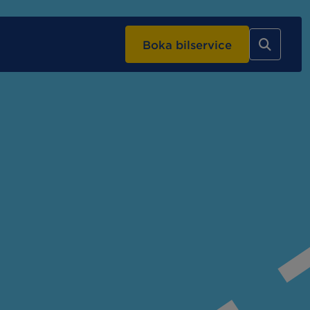
Boka bilservice
stadsbesök
Barncancerfonden
Barnens MECA
Vi tar hand
om din elbil
Vi tar hand om din
elbil
MECA Fleet