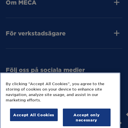
Om MECA
Tunga Fordon
Jobba hos oss
Press och media
Kvalitet
Tunga Fordon
Kontakta oss
För verkstadsägare
Tunga Fordon
Bli MECA Bilservic
Hitta expresslager
Följ oss på sociala medier
Missa inga nyheter eller kampanjer från MECA.
By clicking “Accept All Cookies”, you agree to the
storing of cookies on your device to enhance site
navigation, analyze site usage, and assist in our
marketing efforts.
Accept All Cookies
Accept only
© 2026 MECA Sweden AB
necessary
Information om cookies