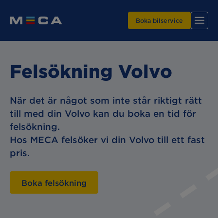
Boka bilservice
Felsökning Volvo
När det är något som inte står riktigt rätt
till med din Volvo kan du boka en tid för
Hitta din verkstad
felsökning.
Våra tjänster
Hos MECA felsöker vi din Volvo till ett fast
Varför MECA?
pris.
Boka felsökning