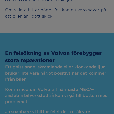
Om vi inte hittar något fel, kan du vara säker på
att bilen är i gott skick.
En felsökning av Volvon förebygger
stora reparationer
Ett gnisslande, skramlande eller klonkande ljud
brukar inte vara något positivt när det kommer
ifrån bilen.
Kör in med din Volvo till närmaste MECA-
anslutna bilverkstad så kan vi gå till botten med
problemet.
Ju snabbare vi hittar felet desto säkrare