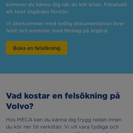
kommer du känna dig när du kör bilen. Förutsatt
att felet åtgärdas förstås.
Vi återkommer med tydlig dokumentation över
felet och kommer med förslag på åtgärd.
Boka en felsökning
Vad kostar en felsökning på
Volvo?
Hos MECA kan du känna dig trygg redan innan
du kör ner till verkstan. Vi vill vara tydliga och