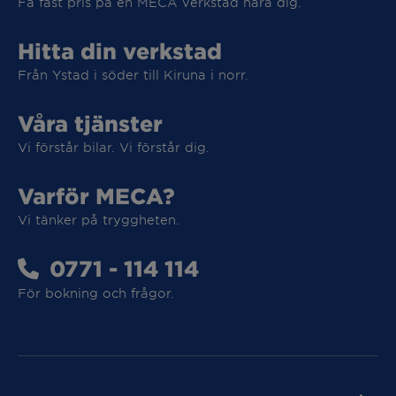
Få fast pris på en MECA verkstad nära dig.
Hitta din verkstad
Från Ystad i söder till Kiruna i norr.
Våra tjänster
Vi tar hand om din elbil
Vi förstår bilar. Vi förstår dig.
Vi tar hand om din elbil
Varför MECA?
Vi tänker på tryggheten.
0771 - 114 114
MECA Fleet
För bokning och frågor.
MECA Fleet